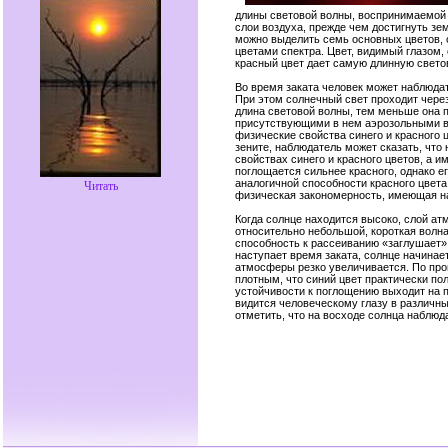
длины световой волны, воспринимаемой 
слои воздуха, прежде чем достигнуть зе
можно выделить семь основных цветов, 
цветами спектра. Цвет, видимый глазом,
красный цвет дает самую длинную свето
Во время заката человек может наблюдат
При этом солнечный свет проходит чере
длина световой волны, тем меньше она
присутствующими в нем аэрозольными вз
физические свойства синего и красного 
зените, наблюдатель может сказать, что 
свойствах синего и красного цветов, а 
поглощается сильнее красного, однако е
аналогичной способности красного цвета
Читать
физическая закономерность, имеющая на
Когда солнце находится высоко, слой ат
относительно небольшой, короткая волна
способность к рассеиванию «заглушает»
наступает время заката, солнце начинает
атмосферы резко увеличивается. По про
плотным, что синий цвет практически по
устойчивости к поглощению выходит на п
видится человеческому глазу в различных
отметить, что на восходе солнца наблюд