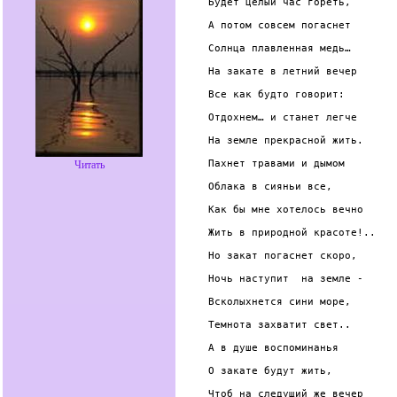
Будет целый час гореть,

А потом совсем погаснет

Солнца плавленная медь…

На закате в летний вечер

Все как будто говорит:

Отдохнем… и станет легче

На земле прекрасной жить.

Пахнет травами и дымом

Читать
Облака в сияньи все,

Как бы мне хотелось вечно

Жить в природной красоте!..

Но закат погаснет скоро,

Ночь наступит  на земле -

Всколыхнется сини море,

Темнота захватит свет..

А в душе воспоминанья

О закате будут жить,

Чтоб на следущий же вечер
