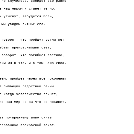
 не случилось, взойдет все равно

е над миром и станет тепло,

и утихнут, забудется боль,

 мы увидим сиянье его.

 говорят, что пройдут сотни лет

абеет прекраснейший свет,

 говорят, что погибнет светило,

рим мы в это, и в том наша сила.

аем, пройдет через все поколенья

а пылающий радостный гений.

е когда человечество сгинет,

ло наш мир ни за что не покинет.

ет по-прежнему алым сиять

есравнимо прекрасный закат.
