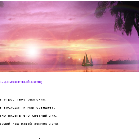
Е» (НЕИЗВЕСТНЫЙ АВТОР)
е утро, тьму разгоняя,

е восходит и мир освещает,

тно видеть его светлый лик,

ерший над нашей землею лучи.
