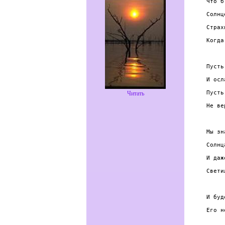
 Что б
 Солнц
 Страх
 Когда
 Пусть
 И осл
 Пусть
Читать
 Не ве
 Мы зн
 Солнц
 И даж
 Свети
 И буд
 Его н